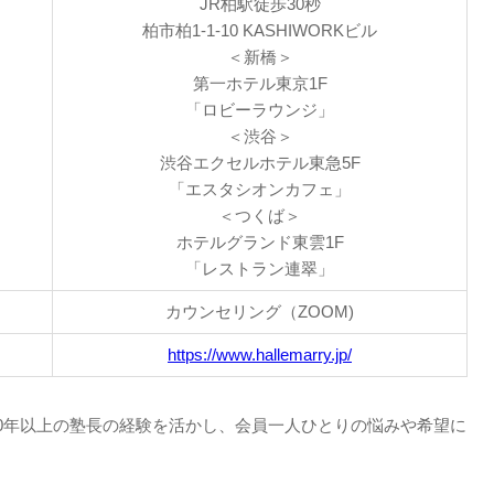
JR柏駅徒歩30秒
柏市柏1-1-10 KASHIWORKビル
＜新橋＞
第一ホテル東京1F
「ロビーラウンジ」
＜渋谷＞
渋谷エクセルホテル東急5F
「エスタシオンカフェ」
＜つくば＞
ホテルグランド東雲1F
「レストラン連翠」
カウンセリング（ZOOM)
https://www.hallemarry.jp/
0年以上の塾長の経験を活かし、会員一人ひとりの悩みや希望に