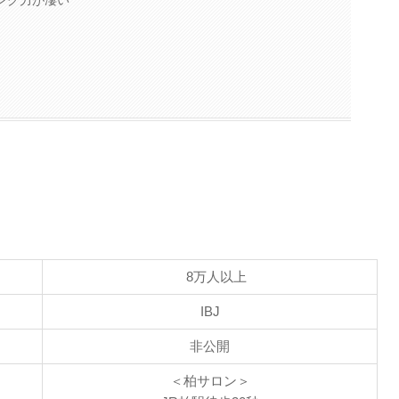
ング力が凄い
う
8万人以上
IBJ
非公開
＜柏サロン＞