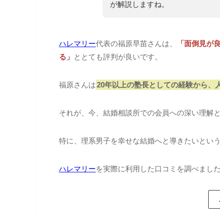
が解説しますね。
ハレマリー
代表の福原早苗さんは、
「面倒見が
る
」
ととても評判が良いです。
福原さんは
20年以上の塾長としての経験から、
それが、今、結婚相談所での会員への深い理解
特に、理系男子を幸せな結婚へと導きたいとい
ハレマリー
を実際に利用した口コミを調べまし