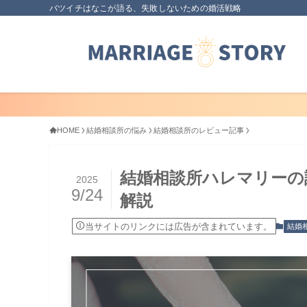
バツイチはなこが語る、失敗しないための婚活戦略
HOME
結婚相談所の悩み
結婚相談所のレビュー記事
結婚相談所ハレマリーの
2025
9/24
解説
当サイトのリンクには広告が含まれています。
結婚