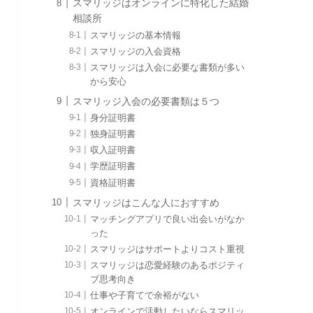
スマリッジはオンラインに特化した結婚
相談所
スマリッジの基本情報
スマリッジの入会資格
スマリッジは入会に必要な書類が多い
から安心
スマリッジ入会の必要書類は５つ
身分証明書
独身証明書
収入証明書
学歴証明書
資格証明書
スマリッジはこんな人におすすめ
マッチングアプリで良い出会いがなか
った
スマリッジはサポートよりコスト重視
スマリッジは恋愛経験のあるポジティ
ブ思考向き
仕事や子育てで余裕がない
オンラインで活動したいならスマリッ