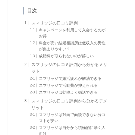
目次
スマリッジの口コミ評判
キャンペーンを利用して入会するのが
お得
料金が安い結婚相談所は低収入の男性
が集まりやすい？！
成婚料が取られないのが嬉しい
スマリッジの口コミ評判から分かるメリ
ット
スマリッジで婚活疲れが解消できる
スマリッジで活動費が抑えられる
スマリッジは効率よく婚活できる
スマリッジの口コミ評判から分かるデメ
リット
スマリッジは対面で面談できない分コ
ストが安い
スマリッジは自分から積極的に動く人
向け