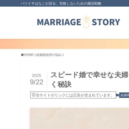
バツイチはなこが語る、失敗しないための婚活戦略
HOME
結婚相談所の悩み
スピード婚で幸せな夫婦
2025
9/22
く秘訣
当サイトのリンクには広告が含まれています。
結婚