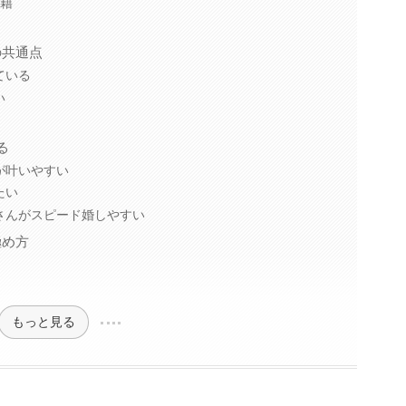
入籍
の共通点
ている
い
る
が叶いやすい
たい
さんがスピード婚しやすい
極め方
もっと見る